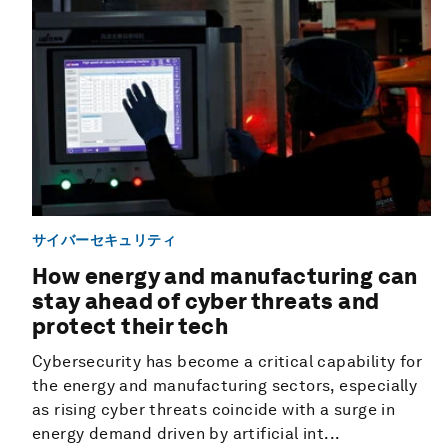
サイバーセキュリティ
How energy and manufacturing can
stay ahead of cyber threats and
protect their tech
Cybersecurity has become a critical capability for
the energy and manufacturing sectors, especially
as rising cyber threats coincide with a surge in
energy demand driven by artificial int...