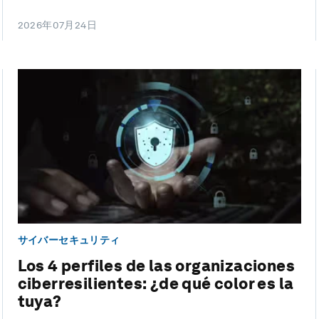
2026年07月24日
サイバーセキュリティ
Los 4 perfiles de las organizaciones
ciberresilientes: ¿de qué color es la
tuya?