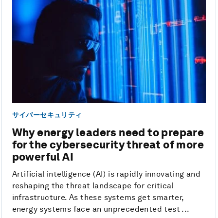
サイバーセキュリティ
Why energy leaders need to prepare
for the cybersecurity threat of more
powerful AI
Artificial intelligence (AI) is rapidly innovating and
reshaping the threat landscape for critical
infrastructure. As these systems get smarter,
energy systems face an unprecedented test ...