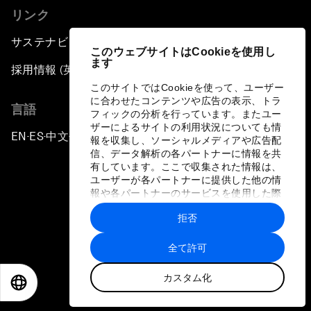
リンク
サステナビリティへの取り組み
このウェブサイトはCookieを使用し
ます
採用情報 (英語のみ)
このサイトではCookieを使って、ユーザー
に合わせたコンテンツや広告の表示、トラ
言語
フィックの分析を行っています。またユー
ザーによるサイトの利用状況についても情
EN
ES
中文
日本語
▪
▪
▪
報を収集し、ソーシャルメディアや広告配
信、データ解析の各パートナーに情報を共
有しています。ここで収集された情報は、
ユーザーが各パートナーに提供した他の情
報や各パートナーのサービスを使用した際
に収集された情報と組み合わされ、各パー
拒否
トナーによって使用されることがありま
プライバシーポリシーと利用規約
す。
全て許可
サイトマップ
カスタム化
©
2026
世界経済フォーラム
EN
ES
中文
日本語