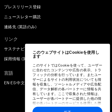
プレスリリース登録
ニュースレター購読
連絡先 (英語のみ)
リンク
サステナビリティへの取り組み
このウェブサイトはCookieを使用し
ます
採用情報 (英語のみ)
このサイトではCookieを使って、ユーザー
に合わせたコンテンツや広告の表示、トラ
言語
フィックの分析を行っています。またユー
ザーによるサイトの利用状況についても情
EN
ES
中文
日本語
▪
▪
▪
報を収集し、ソーシャルメディアや広告配
信、データ解析の各パートナーに情報を共
有しています。ここで収集された情報は、
ユーザーが各パートナーに提供した他の情
報や各パートナーのサービスを使用した際
に収集された情報と組み合わされ、各パー