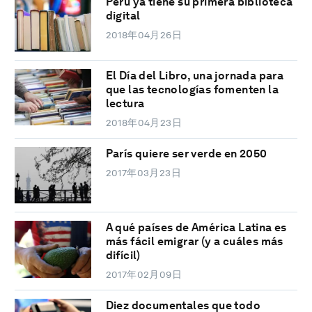
Perú ya tiene su primera biblioteca
digital
2018年04月26日
El Día del Libro, una jornada para
que las tecnologías fomenten la
lectura
2018年04月23日
París quiere ser verde en 2050
2017年03月23日
A qué países de América Latina es
más fácil emigrar (y a cuáles más
difícil)
2017年02月09日
Diez documentales que todo