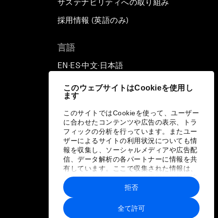
サステナビリティへの取り組み
採用情報 (英語のみ)
て
言語
EN
ES
中文
日本語
▪
▪
▪
このウェブサイトはCookieを使用し
ます
このサイトではCookieを使って、ユーザー
に合わせたコンテンツや広告の表示、トラ
フィックの分析を行っています。またユー
ザーによるサイトの利用状況についても情
報を収集し、ソーシャルメディアや広告配
信、データ解析の各パートナーに情報を共
有しています。ここで収集された情報は、
ユーザーが各パートナーに提供した他の情
報や各パートナーのサービスを使用した際
拒否
に収集された情報と組み合わされ、各パー
トナーによって使用されることがありま
全て許可
す。