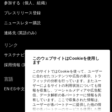
参加する（個人、組織）
プレスリリース登録
ニュースレター購読
連絡先 (英語のみ)
リンク
サステナビリティへの取り組み
このウェブサイトはCookieを使用し
ます
採用情報 (英語のみ)
このサイトではCookieを使って、ユーザー
に合わせたコンテンツや広告の表示、トラ
言語
フィックの分析を行っています。またユー
ザーによるサイトの利用状況についても情
EN
ES
中文
日本語
▪
▪
▪
報を収集し、ソーシャルメディアや広告配
信、データ解析の各パートナーに情報を共
有しています。ここで収集された情報は、
ユーザーが各パートナーに提供した他の情
報や各パートナーのサービスを使用した際