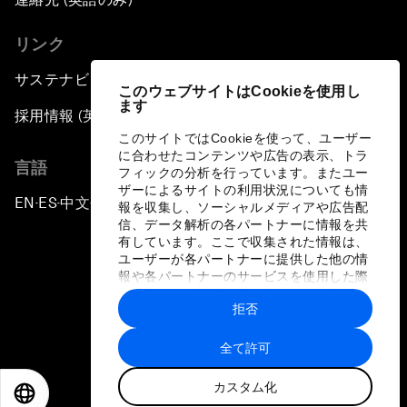
リンク
サステナビリティへの取り組み
このウェブサイトはCookieを使用し
ます
採用情報 (英語のみ)
このサイトではCookieを使って、ユーザー
に合わせたコンテンツや広告の表示、トラ
言語
フィックの分析を行っています。またユー
ザーによるサイトの利用状況についても情
EN
ES
中文
日本語
▪
▪
▪
報を収集し、ソーシャルメディアや広告配
信、データ解析の各パートナーに情報を共
有しています。ここで収集された情報は、
ユーザーが各パートナーに提供した他の情
報や各パートナーのサービスを使用した際
に収集された情報と組み合わされ、各パー
拒否
トナーによって使用されることがありま
プライバシーポリシーと利用規約
す。
全て許可
サイトマップ
カスタム化
©
2026
世界経済フォーラム
EN
ES
中文
日本語