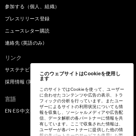
参加する（個人、組織）
プレスリリース登録
ニュースレター購読
連絡先 (英語のみ)
リンク
サステナビリティへの取り組み
このウェブサイトはCookieを使用し
ます
採用情報 (英語のみ)
このサイトではCookieを使って、ユーザー
に合わせたコンテンツや広告の表示、トラ
言語
フィックの分析を行っています。またユー
ザーによるサイトの利用状況についても情
EN
ES
中文
日本語
▪
▪
▪
報を収集し、ソーシャルメディアや広告配
信、データ解析の各パートナーに情報を共
有しています。ここで収集された情報は、
ユーザーが各パートナーに提供した他の情
報や各パートナーのサービスを使用した際