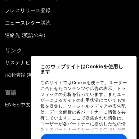
プレスリリース登録
ニュースレター購読
連絡先 (英語のみ)
リンク
サステナビリティへの取り組み
このウェブサイトはCookieを使用し
ます
採用情報 (英語のみ)
このサイトではCookieを使って、ユーザー
に合わせたコンテンツや広告の表示、トラ
言語
フィックの分析を行っています。またユー
ザーによるサイトの利用状況についても情
EN
ES
中文
日本語
▪
▪
▪
報を収集し、ソーシャルメディアや広告配
信、データ解析の各パートナーに情報を共
有しています。ここで収集された情報は、
ユーザーが各パートナーに提供した他の情
報や各パートナーのサービスを使用した際
に収集された情報と組み合わされ、各パー