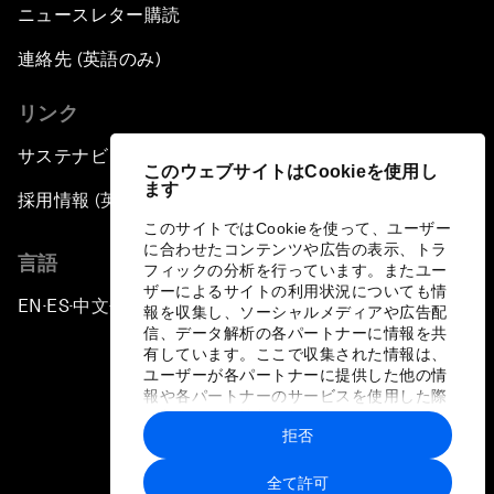
ニュースレター購読
連絡先 (英語のみ)
リンク
サステナビリティへの取り組み
このウェブサイトはCookieを使用し
ます
採用情報 (英語のみ)
このサイトではCookieを使って、ユーザー
に合わせたコンテンツや広告の表示、トラ
言語
フィックの分析を行っています。またユー
ザーによるサイトの利用状況についても情
EN
ES
中文
日本語
▪
▪
▪
報を収集し、ソーシャルメディアや広告配
信、データ解析の各パートナーに情報を共
有しています。ここで収集された情報は、
ユーザーが各パートナーに提供した他の情
報や各パートナーのサービスを使用した際
に収集された情報と組み合わされ、各パー
拒否
トナーによって使用されることがありま
プライバシーポリシーと利用規約
す。
全て許可