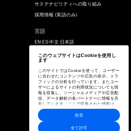
サステナビリティへの取り組み
採用情報 (英語のみ)
て
言語
EN
ES
中文
日本語
▪
▪
▪
このウェブサイトはCookieを使用し
ます
このサイトではCookieを使って、ユーザー
に合わせたコンテンツや広告の表示、トラ
フィックの分析を行っています。またユー
ザーによるサイトの利用状況についても情
報を収集し、ソーシャルメディアや広告配
信、データ解析の各パートナーに情報を共
有しています。ここで収集された情報は、
ユーザーが各パートナーに提供した他の情
報や各パートナーのサービスを使用した際
拒否
に収集された情報と組み合わされ、各パー
トナーによって使用されることがありま
全て許可