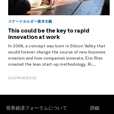
ステークホルダー資本主義
This could be the key to rapid
innovation at work
In 2008, a concept was born in Silicon Valley that
would forever change the course of new business
creation and how companies innovate. Eric Ries
created the lean start-up methodology. Ri...
2022年08月24日
世界経済フォーラムについて
詳細