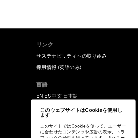
リンク
サステナビリティへの取り組み
採用情報 (英語のみ)
て
言語
EN
ES
中文
日本語
▪
▪
▪
このウェブサイトはCookieを使用し
ます
このサイトではCookieを使って、ユーザー
に合わせたコンテンツや広告の表示、トラ
フィックの分析を行っています。またユー