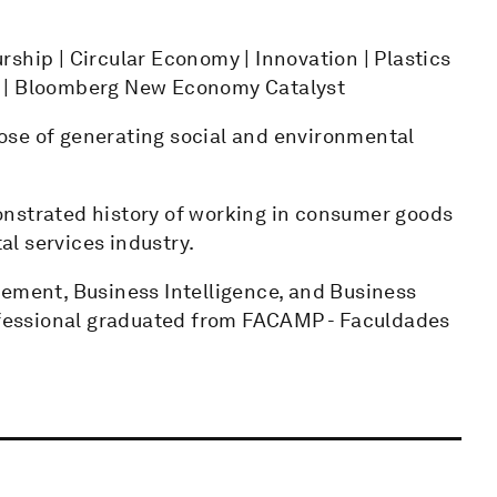
ship | Circular Economy | Innovation | Plastics
r | Bloomberg New Economy Catalyst
ose of generating social and environmental
onstrated history of working in consumer goods
l services industry.
gement, Business Intelligence, and Business
fessional graduated from FACAMP - Faculdades