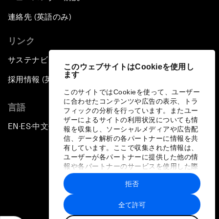
連絡先 (英語のみ)
リンク
サステナビリティへの取り組み
このウェブサイトはCookieを使用し
ます
採用情報 (英語のみ)
このサイトではCookieを使って、ユーザー
に合わせたコンテンツや広告の表示、トラ
言語
フィックの分析を行っています。またユー
ザーによるサイトの利用状況についても情
EN
ES
中文
日本語
▪
▪
▪
報を収集し、ソーシャルメディアや広告配
信、データ解析の各パートナーに情報を共
有しています。ここで収集された情報は、
ユーザーが各パートナーに提供した他の情
報や各パートナーのサービスを使用した際
に収集された情報と組み合わされ、各パー
拒否
トナーによって使用されることがありま
プライバシーポリシーと利用規約
す。
全て許可
サイトマップ