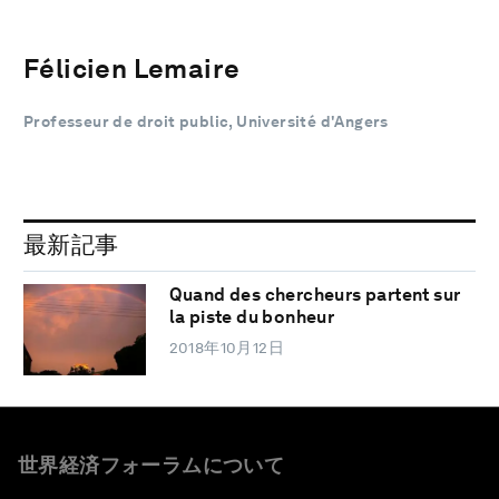
Félicien Lemaire
Professeur de droit public, Université d'Angers
最新記事
Quand des chercheurs partent sur
la piste du bonheur
2018年10月12日
世界経済フォーラムについて