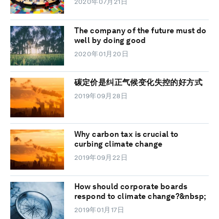
2020年07月21日
The company of the future must do
well by doing good
2020年01月20日
碳定价是纠正气候变化失控的好方式
2019年09月28日
Why carbon tax is crucial to
curbing climate change
2019年09月22日
How should corporate boards
respond to climate change?&nbsp;
2019年01月17日