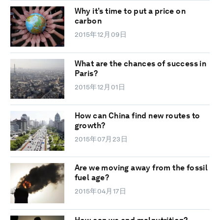
Why it’s time to put a price on
carbon
2015年12月09日
What are the chances of success in
Paris?
2015年12月01日
How can China find new routes to
growth?
2015年07月23日
Are we moving away from the fossil
fuel age?
2015年04月17日