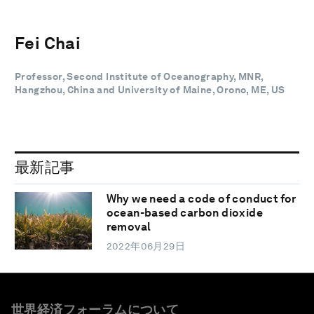
Fei Chai
Professor, Second Institute of Oceanography, MNR,
Hangzhou, China and University of Maine, Orono, ME, US
最新記事
Why we need a code of conduct for
ocean-based carbon dioxide
removal
2022年06月29日
世界経済フォーラムについて