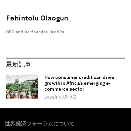
Fehintolu Olaogun
CEO and Co-founder, CredPal
最新記事
How consumer credit can drive
growth in Africa’s emerging e-
commerce sector
2022年08月10日
世界経済フォーラムについて