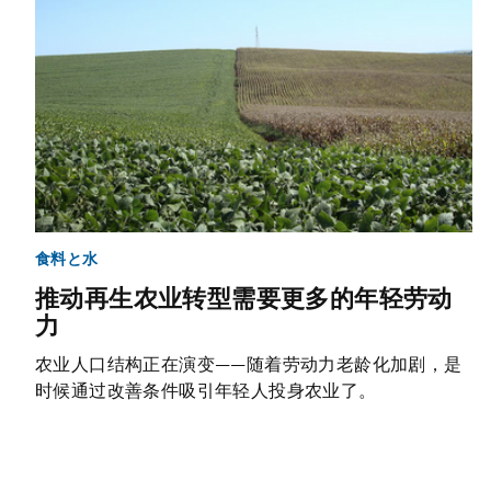
食料と水
推动再生农业转型需要更多的年轻劳动
力
农业人口结构正在演变——随着劳动力老龄化加剧，是
时候通过改善条件吸引年轻人投身农业了。