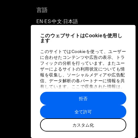
言語
EN
ES
中文
日本語
▪
▪
▪
このウェブサイトはCookieを使用し
ます
このサイトではCookieを使って、ユーザー
に合わせたコンテンツや広告の表示、トラ
フィックの分析を行っています。またユー
ザーによるサイトの利用状況についても情
報を収集し、ソーシャルメディアや広告配
信、データ解析の各パートナーに情報を共
有しています。ここで収集された情報は、
ユーザーが各パートナーに提供した他の情
報や各パートナーのサービスを使用した際
拒否
に収集された情報と組み合わされ、各パー
トナーによって使用されることがありま
全て許可
す。
カスタム化