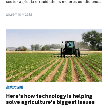
sector agrícola ofreciéndoles mejores condiciones.
2025年10月23日
産業の深層
Here's how technology is helping
solve agriculture's biggest issues