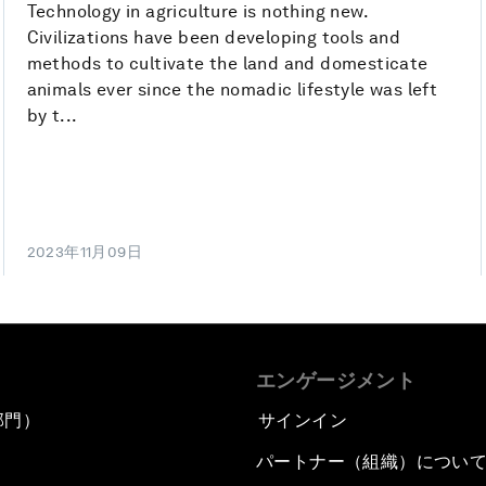
Technology in agriculture is nothing new.
Civilizations have been developing tools and
methods to cultivate the land and domesticate
animals ever since the nomadic lifestyle was left
by t...
2023年11月09日
エンゲージメント
部門）
サインイン
パートナー（組織）につい