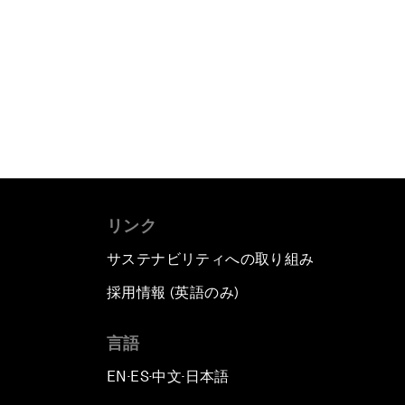
リンク
サステナビリティへの取り組み
採用情報 (英語のみ)
て
言語
EN
ES
中文
日本語
▪
▪
▪