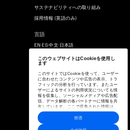
サステナビリティへの取り組み
採用情報 (英語のみ)
て
言語
EN
ES
中文
日本語
▪
▪
▪
このウェブサイトはCookieを使用し
ます
このサイトではCookieを使って、ユーザー
に合わせたコンテンツや広告の表示、トラ
フィックの分析を行っています。またユー
ザーによるサイトの利用状況についても情
報を収集し、ソーシャルメディアや広告配
信、データ解析の各パートナーに情報を共
有しています。ここで収集された情報は、
ユーザーが各パートナーに提供した他の情
報や各パートナーのサービスを使用した際
拒否
に収集された情報と組み合わされ、各パー
トナーによって使用されることがありま