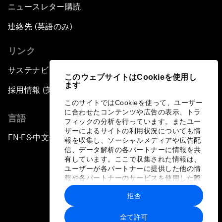
ニュースレター購読
連絡先 (英語のみ)
リンク
サステナビリティへの取り組み
このウェブサイトはCookieを使用し
ます
採用情報 (英語のみ)
このサイトではCookieを使って、ユーザー
に合わせたコンテンツや広告の表示、トラ
言語
フィックの分析を行っています。またユー
ザーによるサイトの利用状況についても情
EN
ES
中文
日本語
▪
▪
▪
報を収集し、ソーシャルメディアや広告配
信、データ解析の各パートナーに情報を共
有しています。ここで収集された情報は、
ユーザーが各パートナーに提供した他の情
報や各パートナーのサービスを使用した際
に収集された情報と組み合わされ、各パー
拒否
トナーによって使用されることがありま
プライバシーポリシーと利用規約
す。
全て許可