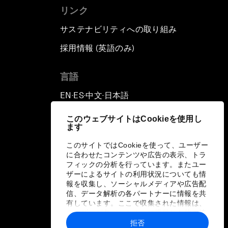
リンク
サステナビリティへの取り組み
採用情報 (英語のみ)
て
言語
EN
ES
中文
日本語
▪
▪
▪
このウェブサイトはCookieを使用し
ます
このサイトではCookieを使って、ユーザー
に合わせたコンテンツや広告の表示、トラ
フィックの分析を行っています。またユー
ザーによるサイトの利用状況についても情
報を収集し、ソーシャルメディアや広告配
信、データ解析の各パートナーに情報を共
有しています。ここで収集された情報は、
ユーザーが各パートナーに提供した他の情
報や各パートナーのサービスを使用した際
拒否