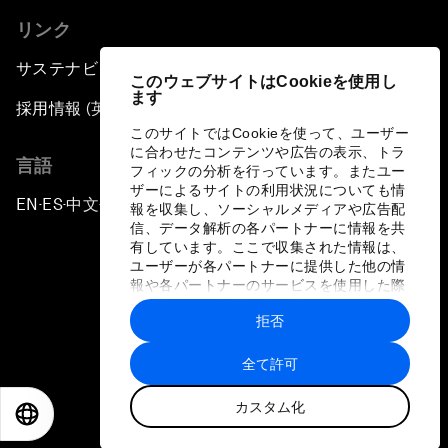
リンク
サステナビリティへの取り組み
このウェブサイトはCookieを使用し
ます
採用情報 (英語のみ)
このサイトではCookieを使って、ユーザー
に合わせたコンテンツや広告の表示、トラ
言語
フィックの分析を行っています。またユー
ザーによるサイトの利用状況についても情
EN
ES
中文
日本語
▪
▪
▪
報を収集し、ソーシャルメディアや広告配
信、データ解析の各パートナーに情報を共
有しています。ここで収集された情報は、
ユーザーが各パートナーに提供した他の情
報や各パートナーのサービスを使用した際
に収集された情報と組み合わされ、各パー
拒否
トナーによって使用されることがありま
プライバシーポリシーと利用規約
す。
全て許可
サイトマップ
カスタム化
©
2026
世界経済フォーラム
EN
ES
中文
日本語