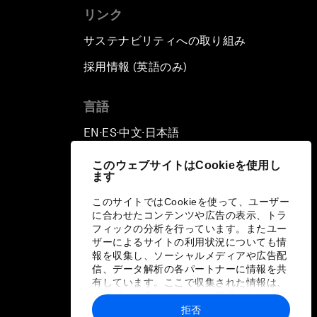
リンク
サステナビリティへの取り組み
採用情報 (英語のみ)
て
言語
EN
ES
中文
日本語
▪
▪
▪
このウェブサイトはCookieを使用し
ます
このサイトではCookieを使って、ユーザー
に合わせたコンテンツや広告の表示、トラ
フィックの分析を行っています。またユー
ザーによるサイトの利用状況についても情
報を収集し、ソーシャルメディアや広告配
信、データ解析の各パートナーに情報を共
有しています。ここで収集された情報は、
ユーザーが各パートナーに提供した他の情
報や各パートナーのサービスを使用した際
拒否