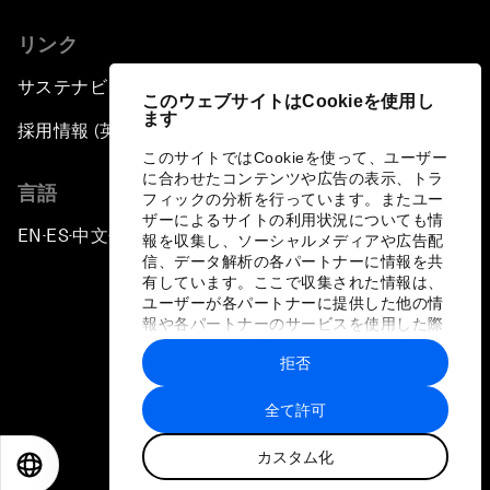
リンク
サステナビリティへの取り組み
このウェブサイトはCookieを使用し
ます
採用情報 (英語のみ)
このサイトではCookieを使って、ユーザー
に合わせたコンテンツや広告の表示、トラ
言語
フィックの分析を行っています。またユー
ザーによるサイトの利用状況についても情
EN
ES
中文
日本語
▪
▪
▪
報を収集し、ソーシャルメディアや広告配
信、データ解析の各パートナーに情報を共
有しています。ここで収集された情報は、
ユーザーが各パートナーに提供した他の情
報や各パートナーのサービスを使用した際
に収集された情報と組み合わされ、各パー
拒否
トナーによって使用されることがありま
プライバシーポリシーと利用規約
す。
全て許可
サイトマップ
カスタム化
©
2026
世界経済フォーラム
EN
ES
中文
日本語