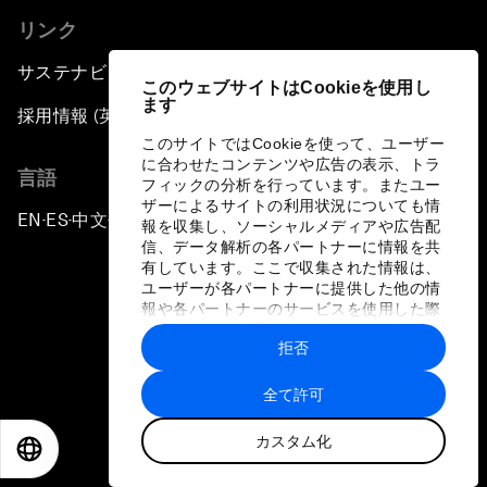
リンク
サステナビリティへの取り組み
このウェブサイトはCookieを使用し
ます
採用情報 (英語のみ)
このサイトではCookieを使って、ユーザー
に合わせたコンテンツや広告の表示、トラ
言語
フィックの分析を行っています。またユー
ザーによるサイトの利用状況についても情
EN
ES
中文
日本語
▪
▪
▪
報を収集し、ソーシャルメディアや広告配
信、データ解析の各パートナーに情報を共
有しています。ここで収集された情報は、
ユーザーが各パートナーに提供した他の情
報や各パートナーのサービスを使用した際
に収集された情報と組み合わされ、各パー
拒否
トナーによって使用されることがありま
プライバシーポリシーと利用規約
す。
全て許可
サイトマップ
カスタム化
©
2026
世界経済フォーラム
EN
ES
中文
日本語