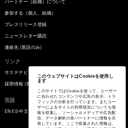
パートナー（組織）について
参加する（個人、組織）
プレスリリース登録
ニュースレター購読
連絡先 (英語のみ)
リンク
サステナビリティへの取り組み
このウェブサイトはCookieを使用し
ます
採用情報 (英語のみ)
このサイトではCookieを使って、ユーザー
に合わせたコンテンツや広告の表示、トラ
言語
フィックの分析を行っています。またユー
ザーによるサイトの利用状況についても情
EN
ES
中文
日本語
▪
▪
▪
報を収集し、ソーシャルメディアや広告配
信、データ解析の各パートナーに情報を共
有しています。ここで収集された情報は、