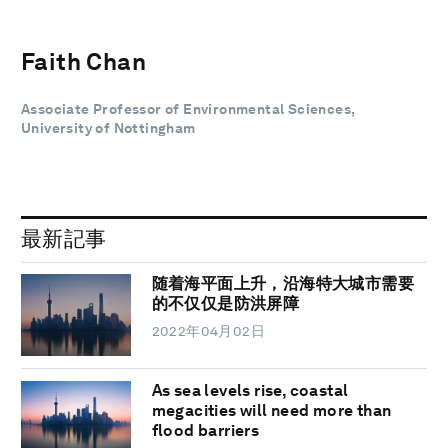
Faith Chan
Associate Professor of Environmental Sciences,
University of Nottingham
最新記事
随着海平面上升，沿海特大城市需要
的不仅仅是防洪屏障
2022年04月02日
As sea levels rise, coastal
megacities will need more than
flood barriers