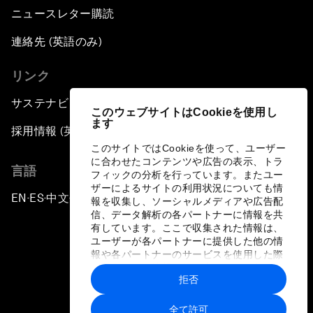
ニュースレター購読
連絡先 (英語のみ)
リンク
サステナビリティへの取り組み
このウェブサイトはCookieを使用し
ます
採用情報 (英語のみ)
このサイトではCookieを使って、ユーザー
に合わせたコンテンツや広告の表示、トラ
言語
フィックの分析を行っています。またユー
ザーによるサイトの利用状況についても情
EN
ES
中文
日本語
▪
▪
▪
報を収集し、ソーシャルメディアや広告配
信、データ解析の各パートナーに情報を共
有しています。ここで収集された情報は、
ユーザーが各パートナーに提供した他の情
報や各パートナーのサービスを使用した際
に収集された情報と組み合わされ、各パー
拒否
トナーによって使用されることがありま
プライバシーポリシーと利用規約
す。
全て許可