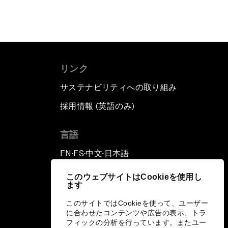
リンク
サステナビリティへの取り組み
採用情報 (英語のみ)
て
言語
EN
ES
中文
日本語
▪
▪
▪
このウェブサイトはCookieを使用し
ます
このサイトではCookieを使って、ユーザー
に合わせたコンテンツや広告の表示、トラ
フィックの分析を行っています。またユー