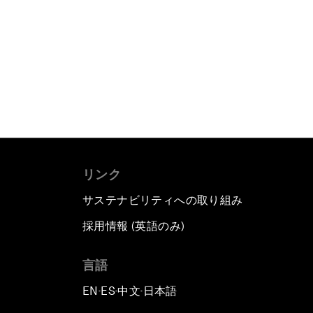
リンク
サステナビリティへの取り組み
採用情報 (英語のみ)
て
言語
EN
ES
中文
日本語
▪
▪
▪