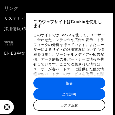
リンク
サステナビリティへの取り組み
このウェブサイトはCookieを使用し
ます
採用情報 (英語のみ)
このサイトではCookieを使って、ユーザー
に合わせたコンテンツや広告の表示、トラ
言語
フィックの分析を行っています。またユー
ザーによるサイトの利用状況についても情
EN
ES
中文
日本語
▪
▪
▪
報を収集し、ソーシャルメディアや広告配
信、データ解析の各パートナーに情報を共
有しています。ここで収集された情報は、
ユーザーが各パートナーに提供した他の情
報や各パートナーのサービスを使用した際
に収集された情報と組み合わされ、各パー
拒否
トナーによって使用されることがありま
プライバシーポリシーと利用規約
す。
全て許可
サイトマップ
カスタム化
©
2026
世界経済フォーラム
EN
ES
中文
日本語