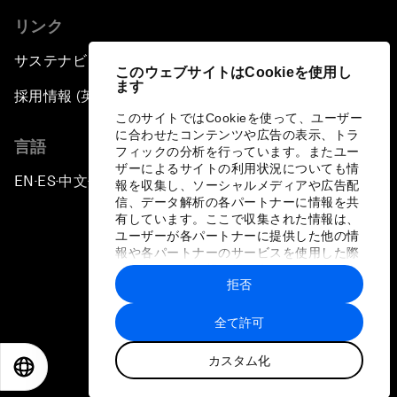
リンク
サステナビリティへの取り組み
このウェブサイトはCookieを使用し
ます
採用情報 (英語のみ)
このサイトではCookieを使って、ユーザー
に合わせたコンテンツや広告の表示、トラ
言語
フィックの分析を行っています。またユー
ザーによるサイトの利用状況についても情
EN
ES
中文
日本語
▪
▪
▪
報を収集し、ソーシャルメディアや広告配
信、データ解析の各パートナーに情報を共
有しています。ここで収集された情報は、
ユーザーが各パートナーに提供した他の情
報や各パートナーのサービスを使用した際
に収集された情報と組み合わされ、各パー
拒否
トナーによって使用されることがありま
プライバシーポリシーと利用規約
す。
全て許可
サイトマップ
カスタム化
©
2026
世界経済フォーラム
EN
ES
中文
日本語