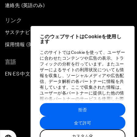
連絡先 (英語のみ)
リンク
サステナビリティへの取り組み
このウェブサイトはCookieを使用し
ます
採用情報 (英語のみ)
このサイトではCookieを使って、ユーザー
に合わせたコンテンツや広告の表示、トラ
言語
フィックの分析を行っています。またユー
ザーによるサイトの利用状況についても情
EN
ES
中文
日本語
▪
▪
▪
報を収集し、ソーシャルメディアや広告配
信、データ解析の各パートナーに情報を共
有しています。ここで収集された情報は、
ユーザーが各パートナーに提供した他の情
報や各パートナーのサービスを使用した際
に収集された情報と組み合わされ、各パー
拒否
トナーによって使用されることがありま
プライバシーポリシーと利用規約
す。
全て許可
サイトマップ
カスタム化