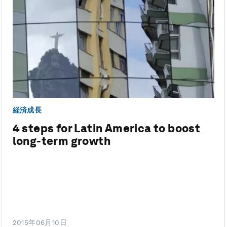
経済成長
4 steps for Latin America to boost
long-term growth
2015年06月10日