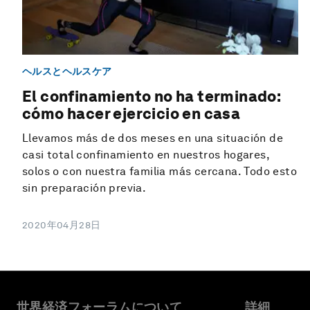
ヘルスとヘルスケア
El confinamiento no ha terminado:
cómo hacer ejercicio en casa
Llevamos más de dos meses en una situación de
casi total confinamiento en nuestros hogares,
solos o con nuestra familia más cercana. Todo esto
sin preparación previa.
2020年04月28日
世界経済フォーラムについて
詳細