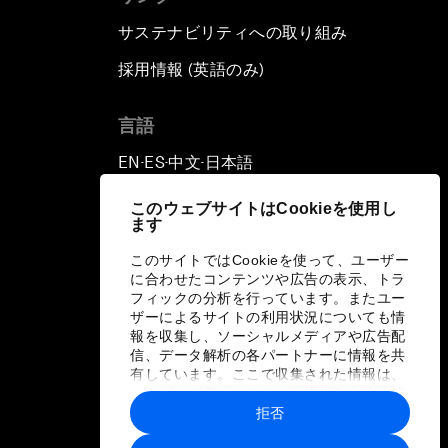
サステナビリティへの取り組み
採用情報 (英語のみ)
て
言語
EN
ES
中文
日本語
▪
▪
▪
このウェブサイトはCookieを使用し
ます
このサイトではCookieを使って、ユーザー
に合わせたコンテンツや広告の表示、トラ
フィックの分析を行っています。またユー
ザーによるサイトの利用状況についても情
報を収集し、ソーシャルメディアや広告配
信、データ解析の各パートナーに情報を共
有しています。ここで収集された情報は、
ユーザーが各パートナーに提供した他の情
報や各パートナーのサービスを使用した際
拒否
に収集された情報と組み合わされ、各パー