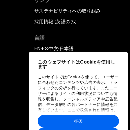
リンク
サステナビリティへの取り組み
採用情報 (英語のみ)
て
言語
EN
ES
中文
日本語
▪
▪
▪
このウェブサイトはCookieを使用し
ます
このサイトではCookieを使って、ユーザー
に合わせたコンテンツや広告の表示、トラ
フィックの分析を行っています。またユー
ザーによるサイトの利用状況についても情
報を収集し、ソーシャルメディアや広告配
信、データ解析の各パートナーに情報を共
有しています。ここで収集された情報は、
ユーザーが各パートナーに提供した他の情
報や各パートナーのサービスを使用した際
拒否
に収集された情報と組み合わされ、各パー