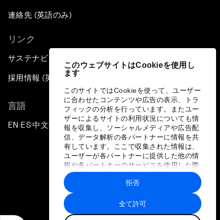
連絡先 (英語のみ)
リンク
サステナビリティへの取り組み
このウェブサイトはCookieを使用し
ます
採用情報 (英語のみ)
このサイトではCookieを使って、ユーザー
に合わせたコンテンツや広告の表示、トラ
言語
フィックの分析を行っています。またユー
ザーによるサイトの利用状況についても情
EN
ES
中文
日本語
▪
▪
▪
報を収集し、ソーシャルメディアや広告配
信、データ解析の各パートナーに情報を共
有しています。ここで収集された情報は、
ユーザーが各パートナーに提供した他の情
報や各パートナーのサービスを使用した際
に収集された情報と組み合わされ、各パー
拒否
トナーによって使用されることがありま
プライバシーポリシーと利用規約
す。
全て許可
サイトマップ