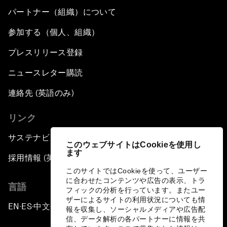
パートナー（組織）について
参加する（個人、組織）
プレスリリース登録
ニュースレター購読
連絡先 (英語のみ)
リンク
サステナビリティへの取り組み
このウェブサイトはCookieを使用し
ます
採用情報 (英語のみ)
このサイトではCookieを使って、ユーザー
に合わせたコンテンツや広告の表示、トラ
言語
フィックの分析を行っています。またユー
ザーによるサイトの利用状況についても情
EN
ES
中文
日本語
▪
▪
▪
報を収集し、ソーシャルメディアや広告配
信、データ解析の各パートナーに情報を共