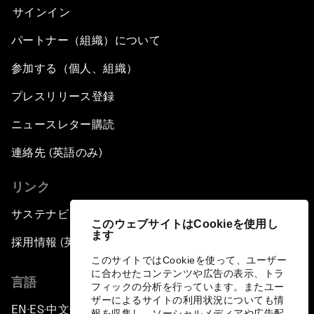
サインイン
パートナー（組織）について
参加する（個人、組織）
プレスリリース登録
ニュースレター購読
連絡先 (英語のみ)
リンク
サステナビリティへの取り組み
このウェブサイトはCookieを使用し
ます
採用情報 (英語のみ)
このサイトではCookieを使って、ユーザー
に合わせたコンテンツや広告の表示、トラ
言語
フィックの分析を行っています。またユー
ザーによるサイトの利用状況についても情
EN
ES
中文
日本語
▪
▪
▪
報を収集し、ソーシャルメディアや広告配