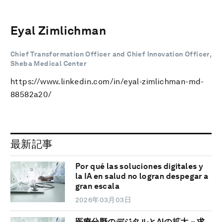
Eyal Zimlichman
Chief Transformation Officer and Chief Innovation Officer,
Sheba Medical Center
https://www.linkedin.com/in/eyal-zimlichman-md-
88582a20/
最新記事
Por qué las soluciones digitales y
la IA en salud no logran despegar a
gran escala
2026年03月03日
医療分野のデジタルとAIの拡大－求