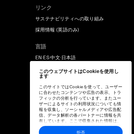
リンク
サステナビリティへの取り組み
採用情報 (英語のみ)
て
言語
EN
ES
中文
日本語
▪
▪
▪
このウェブサイトはCookieを使用し
ます
このサイトではCookieを使って、ユーザー
に合わせたコンテンツや広告の表示、トラ
フィックの分析を行っています。またユー
ザーによるサイトの利用状況についても情
報を収集し、ソーシャルメディアや広告配
信、データ解析の各パートナーに情報を共
有しています。ここで収集された情報は、
ユーザーが各パートナーに提供した他の情
報や各パートナーのサービスを使用した際
拒否