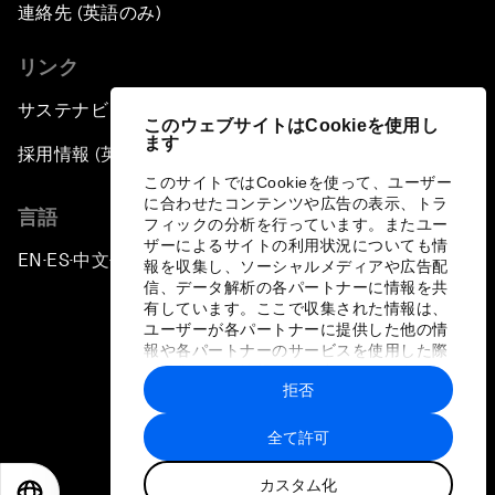
連絡先 (英語のみ)
リンク
サステナビリティへの取り組み
このウェブサイトはCookieを使用し
ます
採用情報 (英語のみ)
このサイトではCookieを使って、ユーザー
に合わせたコンテンツや広告の表示、トラ
言語
フィックの分析を行っています。またユー
ザーによるサイトの利用状況についても情
EN
ES
中文
日本語
▪
▪
▪
報を収集し、ソーシャルメディアや広告配
信、データ解析の各パートナーに情報を共
有しています。ここで収集された情報は、
ユーザーが各パートナーに提供した他の情
報や各パートナーのサービスを使用した際
に収集された情報と組み合わされ、各パー
拒否
トナーによって使用されることがありま
プライバシーポリシーと利用規約
す。
全て許可
サイトマップ
カスタム化
©
2026
世界経済フォーラム
EN
ES
中文
日本語