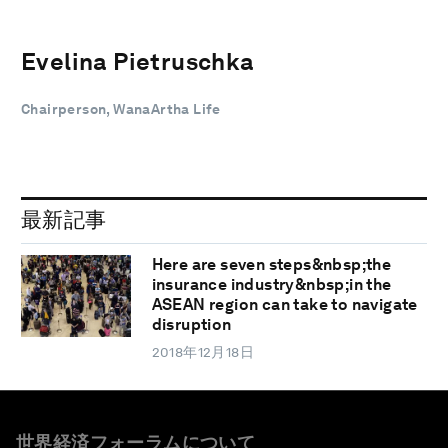
Evelina Pietruschka
Chairperson, WanaArtha Life
最新記事
Here are seven steps&nbsp;the
insurance industry&nbsp;in the
ASEAN region can take to navigate
disruption
2018年12月18日
世界経済フォーラムについて