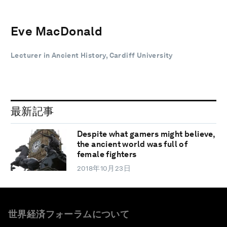
Eve MacDonald
Lecturer in Ancient History, Cardiff University
最新記事
Despite what gamers might believe,
the ancient world was full of
female fighters
2018年10月23日
世界経済フォーラムについて