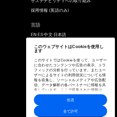
サステナビリティへの取り組み
採用情報 (英語のみ)
て
言語
EN
ES
中文
日本語
▪
▪
▪
このウェブサイトはCookieを使用し
ます
このサイトではCookieを使って、ユーザー
に合わせたコンテンツや広告の表示、トラ
フィックの分析を行っています。またユー
ザーによるサイトの利用状況についても情
報を収集し、ソーシャルメディアや広告配
信、データ解析の各パートナーに情報を共
有しています。ここで収集された情報は、
ユーザーが各パートナーに提供した他の情
報や各パートナーのサービスを使用した際
拒否
に収集された情報と組み合わされ、各パー
トナーによって使用されることがありま
全て許可
す。