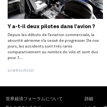
Y a-t-il deux pilotes dans l’avion ?
Depuis les débuts de l’aviation commerciale, la
sécurité aérienne n’a cessé de progresser. De nos
jours, les accidents sont très rares
comparativement au nombre de vols et sont dus
pour 7...
2018年04月05日
世界経済フォーラムについて
詳細