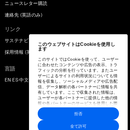
ニュースレター購読
連絡先 (英語のみ)
リンク
サステナビリティへの取り組み
このウェブサイトはCookieを使用し
ます
採用情報 (英語のみ)
このサイトではCookieを使って、ユーザー
に合わせたコンテンツや広告の表示、トラ
言語
フィックの分析を行っています。またユー
ザーによるサイトの利用状況についても情
EN
ES
中文
日本語
▪
▪
▪
報を収集し、ソーシャルメディアや広告配
信、データ解析の各パートナーに情報を共
有しています。ここで収集された情報は、
ユーザーが各パートナーに提供した他の情
報や各パートナーのサービスを使用した際
に収集された情報と組み合わされ、各パー
拒否
トナーによって使用されることがありま
プライバシーポリシーと利用規約
す。
全て許可
サイトマップ