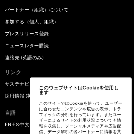
パートナー（組織）について
参加する（個人、組織）
プレスリリース登録
ニュースレター購読
連絡先 (英語のみ)
リンク
サステナビリティへの取り組み
このウェブサイトはCookieを使用し
ます
採用情報 (英語のみ)
このサイトではCookieを使って、ユーザー
に合わせたコンテンツや広告の表示、トラ
言語
フィックの分析を行っています。またユー
ザーによるサイトの利用状況についても情
EN
ES
中文
日本語
▪
▪
▪
報を収集し、ソーシャルメディアや広告配
信、データ解析の各パートナーに情報を共