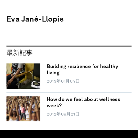
Eva Jané-Llopis
最新記事
Building resilience for healthy
living
2013年01月04日
How do we feel about wellness
week?
2012年09月21日