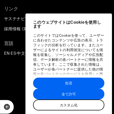
リンク
サステナビリティへの取り組み
このウェブサイトはCookieを使用し
ます
採用情報 (英語のみ)
このサイトではCookieを使って、ユーザー
に合わせたコンテンツや広告の表示、トラ
言語
フィックの分析を行っています。またユー
ザーによるサイトの利用状況についても情
EN
ES
中文
日本語
▪
▪
▪
報を収集し、ソーシャルメディアや広告配
信、データ解析の各パートナーに情報を共
有しています。ここで収集された情報は、
ユーザーが各パートナーに提供した他の情
報や各パートナーのサービスを使用した際
に収集された情報と組み合わされ、各パー
拒否
トナーによって使用されることがありま
プライバシーポリシーと利用規約
す。
全て許可
サイトマップ
カスタム化
©
2026
世界経済フォーラム
EN
ES
中文
日本語