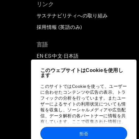
リンク
サステナビリティへの取り組み
採用情報 (英語のみ)
て
言語
EN
ES
中文
日本語
▪
▪
▪
このウェブサイトはCookieを使用し
ます
このサイトではCookieを使って、ユーザー
に合わせたコンテンツや広告の表示、トラ
フィックの分析を行っています。またユー
ザーによるサイトの利用状況についても情
報を収集し、ソーシャルメディアや広告配
信、データ解析の各パートナーに情報を共
有しています。ここで収集された情報は、
ユーザーが各パートナーに提供した他の情
報や各パートナーのサービスを使用した際
拒否