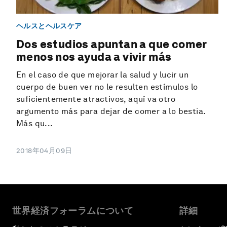
ヘルスとヘルスケア
Dos estudios apuntan a que comer
menos nos ayuda a vivir más
En el caso de que mejorar la salud y lucir un
cuerpo de buen ver no le resulten estímulos lo
suficientemente atractivos, aquí va otro
argumento más para dejar de comer a lo bestia.
Más qu...
2018年04月09日
世界経済フォーラムについて
詳細