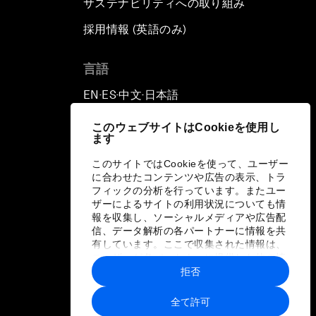
サステナビリティへの取り組み
採用情報 (英語のみ)
て
言語
EN
ES
中文
日本語
▪
▪
▪
このウェブサイトはCookieを使用し
ます
このサイトではCookieを使って、ユーザー
に合わせたコンテンツや広告の表示、トラ
フィックの分析を行っています。またユー
ザーによるサイトの利用状況についても情
報を収集し、ソーシャルメディアや広告配
信、データ解析の各パートナーに情報を共
有しています。ここで収集された情報は、
ユーザーが各パートナーに提供した他の情
報や各パートナーのサービスを使用した際
拒否
に収集された情報と組み合わされ、各パー
トナーによって使用されることがありま
全て許可
す。