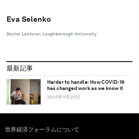
Eva Selenko
Senior Lecturer, Loughborough University
最新記事
Harder to handle: How COVID-19
has changed work as we know it
2020年11月25日
世界経済フォーラムについて