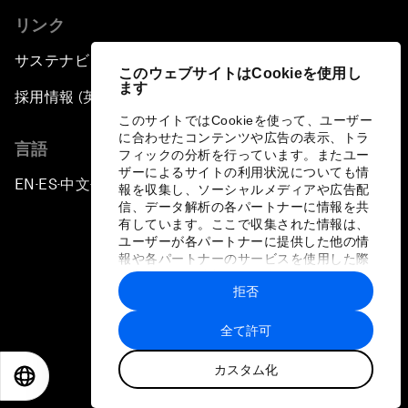
リンク
サステナビリティへの取り組み
このウェブサイトはCookieを使用し
ます
採用情報 (英語のみ)
このサイトではCookieを使って、ユーザー
に合わせたコンテンツや広告の表示、トラ
言語
フィックの分析を行っています。またユー
ザーによるサイトの利用状況についても情
EN
ES
中文
日本語
▪
▪
▪
報を収集し、ソーシャルメディアや広告配
信、データ解析の各パートナーに情報を共
有しています。ここで収集された情報は、
ユーザーが各パートナーに提供した他の情
報や各パートナーのサービスを使用した際
に収集された情報と組み合わされ、各パー
拒否
トナーによって使用されることがありま
プライバシーポリシーと利用規約
す。
全て許可
サイトマップ
カスタム化
©
2026
世界経済フォーラム
EN
ES
中文
日本語